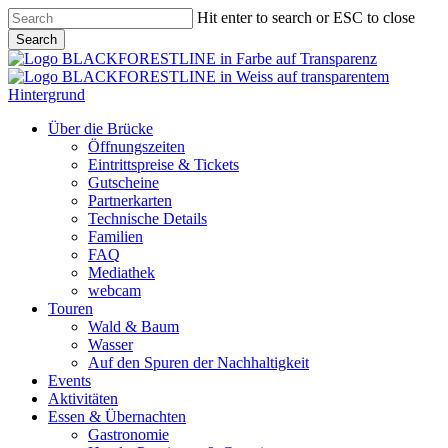
Skip
Hit enter to search or ESC to close
to
Search
main
Close
content
Search
Menu
Über die Brücke
Öffnungszeiten
Eintrittspreise & Tickets
Gutscheine
Partnerkarten
Technische Details
Familien
FAQ
Mediathek
webcam
Touren
Wald & Baum
Wasser
Auf den Spuren der Nachhaltigkeit
Events
Aktivitäten
Essen & Übernachten
Gastronomie