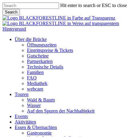
Skip
Hit enter to search or ESC to close
to
Search
main
Close
content
Search
Menu
Über die Brücke
Öffnungszeiten
Eintrittspreise & Tickets
Gutscheine
Partnerkarten
Technische Details
Familien
FAQ
Mediathek
webcam
Touren
Wald & Baum
Wasser
Auf den Spuren der Nachhaltigkeit
Events
Aktivitäten
Essen & Übernachten
Gastronomie