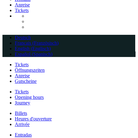
Anreise
Tickets
Deutsch
Français
(
Französisch
)
English
(
Englisch
)
Español
(
Spanisch
)
Tickets
Öffnungszeiten
Anreise
Gutscheine
Tickets
Opening hours
Journey
Billets
Heures d'ouverture
Arrivée
Entradas