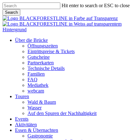
Skip
Hit enter to search or ESC to close
to
Search
main
Close
content
Search
Menu
Über die Brücke
Öffnungszeiten
Eintrittspreise & Tickets
Gutscheine
Partnerkarten
Technische Details
Familien
FAQ
Mediathek
webcam
Touren
Wald & Baum
Wasser
Auf den Spuren der Nachhaltigkeit
Events
Aktivitäten
Essen & Übernachten
Gastronomie