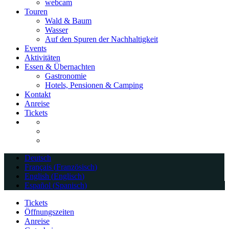
webcam
Touren
Wald & Baum
Wasser
Auf den Spuren der Nachhaltigkeit
Events
Aktivitäten
Essen & Übernachten
Gastronomie
Hotels, Pensionen & Camping
Kontakt
Anreise
Tickets
Deutsch
Français
(
Französisch
)
English
(
Englisch
)
Español
(
Spanisch
)
Tickets
Öffnungszeiten
Anreise